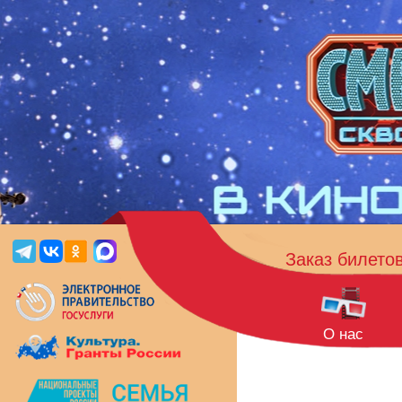
Заказ билето
О нас