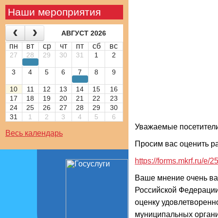
Наши мероприятия
АВГУСТ 2026
пн
вт
ср
чт
пт
сб
вс
27
28
29
30
31
1
2
3
4
5
6
7
8
9
10
11
12
13
14
15
16
17
18
19
20
21
22
23
24
25
26
27
28
29
30
31
1
2
3
4
5
6
Уважаемые посетители
Весь календарь
Просим вас оценить ра
https://forms.mkrf.ru
Ваше мнение очень важ
Российской Федерации
оценку удовлетворенн
муниципальных организ