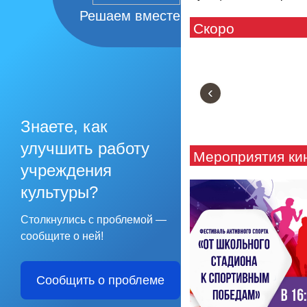
Решаем вместе
Скоро
‹
Знаете, как
улучшить работу
Мероприятия ки
учреждения
культуры?
Столкнулись с проблемой —
сообщите о ней!
Сообщить о проблеме